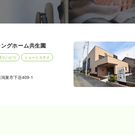
シングホーム共生園
所リハビリ
ショートステイ
県鴻巣市下谷409-1