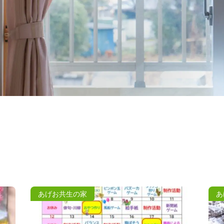
あげお共生の家
あ