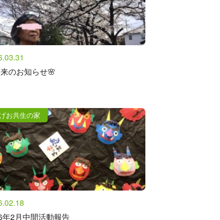
6.03.31
来のお知らせ🌸
げお共生の家
6.02.18
26年2月中間活動報告